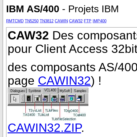
IBM AS/400
- Projets IBM
RMTCMD
TN5250
TN3812
CAWIN
CAW32
FTP
IMP400
CAW32
Des composants
pour Client Access 32bi
des composants AS/400 3
page
CAWIN32
) !
CAWIN32.ZIP
.