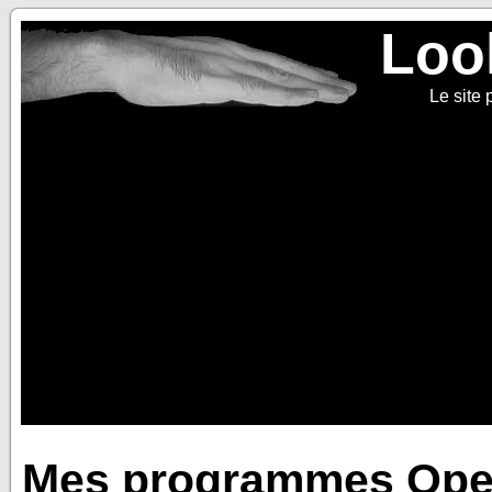
Loo
Le site
Mes programmes Ope