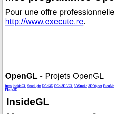
Pour une offre professionnell
http://www.execute.re
.
OpenGL
- Projets OpenGL
Intro
InsideGL
SpotLight
DCal3D
DCal3D VCL
3DStudio
3DObject
ProgM
Flock3D
InsideGL