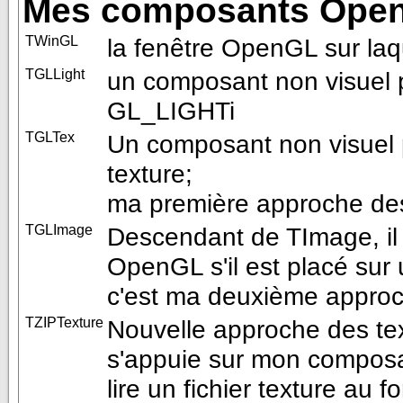
Mes composants Open
TWinGL
la fenêtre OpenGL sur laq
TGLLight
un composant non visuel p
GL_LIGHTi
TGLTex
Un composant non visuel 
texture;
ma première approche des
TGLImage
Descendant de TImage, il a
OpenGL s'il est placé sur
c'est ma deuxième approc
TZIPTexture
Nouvelle approche des te
s'appuie sur mon composa
lire un fichier texture au f