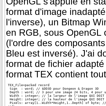
OpenGL s'appuie en sta
format d'image inadapt
l'inverse), un Bitmap W
en RGB, sous OpenGL c
(l'ordre des composants
Bleu est inversé). J'ai 
format de fichier adapt
format TEX contient tou
 TEX_File=packed record

  Sign  : word; // $DD3D pour Dongeon & Dragon 3D

  Depth : word; // 3 pour une image 24 bits, 4 pour u
  Width : integer; // la largeur de l'image QUI DOIT 
  Height: integer; // la hauteur de l'image QUI DOIT 
  Pixels: array[1..Width*Height,1..Depth] of byte; //